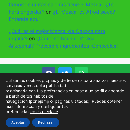
Conoce cuántas calorías tiene el Mezcal: ¿Te
hará engordar?
en
¿El Mezcal es Afrodisiaco?
Entérate aquí
¿Cuál es el mejor Mezcal de Oaxaca para
regalar?
en
¿Cómo se hace el Mezcal
Artesanal? Proceso e ingredientes ¡Conócelos!
Utilizamos cookies propias y de terceros para analizar nuestros
servicios y mostrarte publicidad
Inicio
Aviso Legal
Disclaimer
relacionada con tus preferencias en base a un perfil elaborado
a partir de tus hábitos de
Información sobre las Cookies
navegación (por ejemplo, páginas visitadas). Puedes obtener
Politicas de Cookies
Políticas de privacidad
más información y configurar tus
Contactos
preferencias
en este enlace
.
Aceptar
Rechazar
© 2025-2026 ADVERTISING AND MARKETING 2018