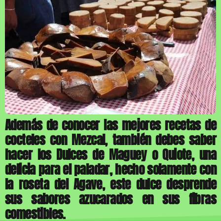
Además de conocer las mejores recetas de
cocteles con Mezcal, también debes saber
hacer los Dulces de Maguey o Quiote, una
delicia para el paladar, hecho solamente con
la roseta del Agave, este dulce desprende
sus sabores azucarados en sus fibras
comestibles.